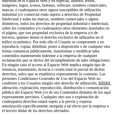
muestran en el Espacio Web y en especial, diseños, textos,
imágenes, logos, iconos, botones, software, nombres comerciales,
marcas, o cualesquiera otros signos susceptibles de utilización
industrial y/o comercial están sujetos a derechos de Propiedad
Intelectual y todas las marcas, nombres comerciales o signos
distintivos, todos los derechos de propiedad industrial e intelectual,
sobre los contenidos y/o cualesquiera otros elementos insertados en
el página, que son propiedad exclusiva de la empresa y/o de
terceros, quienes tienen el derecho exclusivo de utilizarlos en el
tráfico económico. Por todo ello el Usuario se compromete a no
reproducir, copiar, distribuir, poner a disposición o de cualquier otra
forma comunicar públicamente, transformar o modificar tales
contenidos manteniendo indemne a la empresa de cualquier
reclamación que se derive del incumplimiento de tales obligaciones.
En ningún caso el acceso al Espacio Web implica ningún tipo de
renuncia, transmisión, licencia o cesión total ni parcial de dichos
derechos, salvo que se establezca expresamente lo contrario. Las
presentes Condiciones Generales de Uso del Espacio Web no
confieren a los Usuarios ningún otro derecho de utilización,
RRHH
,
alteración, explotación, reproducción, distribución o comunicación
pública del Espacio Web y/o de sus Contenidos distintos de los aquí
expresamente previstos. Cualquier otro uso o explotación de
cualesquiera derechos estará sujeto a la previa y expresa
autorización específicamente otorgada a tal efecto por la empresa o
el tercero titular de los derechos afectados.