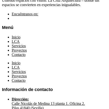
Uniendo espacios con visión: La Cruz Arquitectura – donde tus
espacios se convierten en experiencias inigualables.
Encuéntranos en:
Menú
Inicio
LCA
Servicios
Proyectos
Contacto
Inicio
LCA
Servicios
Proyectos
Contacto
Información de contacto
Dirección:
Calle Nicolás de Medina 13 planta 1. Oficina 2.
Pilas 41840 (Sevilla)