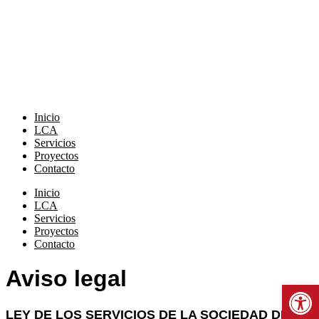
Ir
al
contenido
Inicio
LCA
Servicios
Proyectos
Contacto
Inicio
LCA
Servicios
Proyectos
Contacto
Aviso legal
Abrir b
LEY DE LOS SERVICIOS DE LA SOCIEDAD DE LA