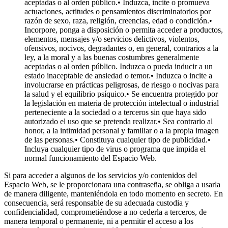
aceptadas o al orden público.• Induzca, incite o promueva
actuaciones, actitudes o pensamientos discriminatorios por
razón de sexo, raza, religión, creencias, edad o condición.•
Incorpore, ponga a disposición o permita acceder a productos,
elementos, mensajes y/o servicios delictivos, violentos,
ofensivos, nocivos, degradantes o, en general, contrarios a la
ley, a la moral y a las buenas costumbres generalmente
aceptadas o al orden público. Induzca o pueda inducir a un
estado inaceptable de ansiedad o temor.• Induzca o incite a
involucrarse en prácticas peligrosas, de riesgo o nocivas para
la salud y el equilibrio psíquico.• Se encuentra protegido por
la legislación en materia de protección intelectual o industrial
perteneciente a la sociedad o a terceros sin que haya sido
autorizado el uso que se pretenda realizar.• Sea contrario al
honor, a la intimidad personal y familiar o a la propia imagen
de las personas.• Constituya cualquier tipo de publicidad.•
Incluya cualquier tipo de virus o programa que impida el
normal funcionamiento del Espacio Web.
Si para acceder a algunos de los servicios y/o contenidos del
Espacio Web, se le proporcionara una contraseña, se obliga a usarla
de manera diligente, manteniéndola en todo momento en secreto. En
consecuencia, será responsable de su adecuada custodia y
confidencialidad, comprometiéndose a no cederla a terceros, de
manera temporal o permanente, ni a permitir el acceso a los